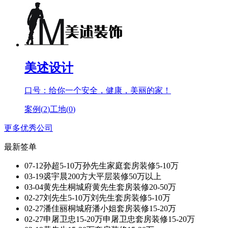
美述设计
口号：给你一个安全，健康，美丽的家！
案例(
2
)
工地(
0
)
更多优秀公司
最新签单
07-12
孙超
5-10万孙先生家庭套房装修
5-10万
03-19
裘宇晨
200方大平层装修
50万以上
03-04
黄先生
桐城府黄先生套房装修
20-50万
02-27
刘先生
5-10万刘先生套房装修
5-10万
02-27
潘佳丽
桐城府潘小姐套房装修
15-20万
02-27
申屠卫忠
15-20万申屠卫忠套房装修
15-20万