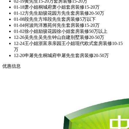
02-19
黄先生
15-20万套房装修
15-20万
01-18
萧小姐
桐城府萧小姐套房装修
15-20万
01-12
方先生
励骏花园方先生套房装修
20-50万
01-08
段先生
方埠段先生套房装修
5万以下
01-04
何波
尚洋雅苑何先生套房装修
15-20万
01-02
徐小姐
励骏花园徐小姐套房装修
50万以上
12-26
吴先生
吴先生钟山自建别墅装修
20-50万
12-24
王小姐
浙富亲亲园王小姐现代欧式套房装修
10-15
万
12-20
申屠先生
桐城府申屠先生套房装修
20-50万
优惠信息