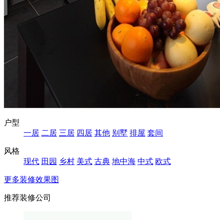
户型
一居
二居
三居
四居
其他
别墅
排屋
套间
风格
现代
田园
乡村
美式
古典
地中海
中式
欧式
更多装修效果图
推荐装修公司