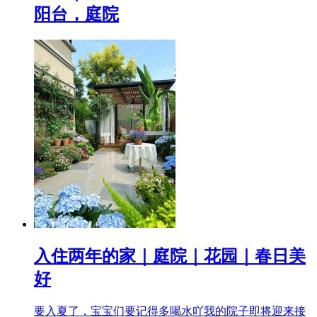
阳台，庭院
入住两年的家｜庭院｜花园｜春日美
好
要入夏了，宝宝们要记得多喝水吖我的院子即将迎来接