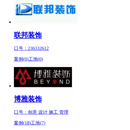
联邦装饰
口号：236332612
案例(
0
)
工地(
0
)
博雅装饰
口号：创意 设计 施工 管理
案例(
18
)
工地(
7
)