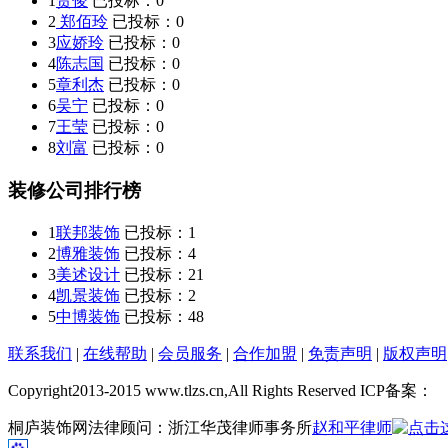
1
贺俊
已投标：
0
2
郑佰玲
已投标：
0
3
应娇玲
已投标：
0
4
陈志国
已投标：
0
5
章利杰
已投标：
0
6
吴宁
已投标：
0
7
王莹
已投标：
0
8
刘富
已投标：
0
装修公司排行榜
1
联邦装饰
已投标：
1
2
博雅装饰
已投标：
4
3
美述设计
已投标：
21
4
凯景装饰
已投标：
2
5
中博装饰
已投标：
48
联系我们
|
在线帮助
|
会员服务
|
合作加盟
|
免责声明
|
版权声明
Copyright2013-2015 www.tlzs.cn,All Rights Reserved ICP备案：
桐庐装饰网法律顾问：浙江华茂律师事务所
赵和平律师