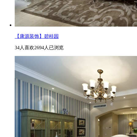
【康源装饰】碧桂园
34人喜欢
2694人已浏览