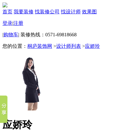
首页
我要装修
找装修公司
找设计师
效果图
登录
|
注册
|
购物车
|
装修热线：0571-69818668
您的位置：
桐庐装饰网
>
设计师列表
>
应娇玲
应娇玲