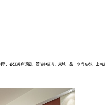
别墅、春江美庐璟园、景瑞御蓝湾、康城一品、水尚名都、上尚