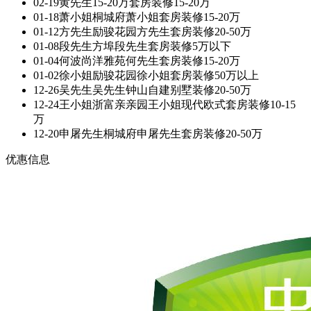
02-19
黄先生
15-20万套房装修
15-20万
01-18
萧小姐
桐城府萧小姐套房装修
15-20万
01-12
方先生
励骏花园方先生套房装修
20-50万
01-08
段先生
方埠段先生套房装修
5万以下
01-04
何波
尚洋雅苑何先生套房装修
15-20万
01-02
徐小姐
励骏花园徐小姐套房装修
50万以上
12-26
吴先生
吴先生钟山自建别墅装修
20-50万
12-24
王小姐
浙富亲亲园王小姐现代欧式套房装修
10-15
万
12-20
申屠先生
桐城府申屠先生套房装修
20-50万
优惠信息