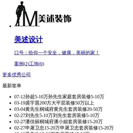
美述设计
口号：给你一个安全，健康，美丽的家！
案例(
2
)
工地(
0
)
更多优秀公司
最新签单
07-12
孙超
5-10万孙先生家庭套房装修
5-10万
03-19
裘宇晨
200方大平层装修
50万以上
03-04
黄先生
桐城府黄先生套房装修
20-50万
02-27
刘先生
5-10万刘先生套房装修
5-10万
02-27
潘佳丽
桐城府潘小姐套房装修
15-20万
02-27
申屠卫忠
15-20万申屠卫忠套房装修
15-20万