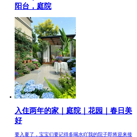
阳台，庭院
入住两年的家｜庭院｜花园｜春日美
好
要入夏了，宝宝们要记得多喝水吖我的院子即将迎来接