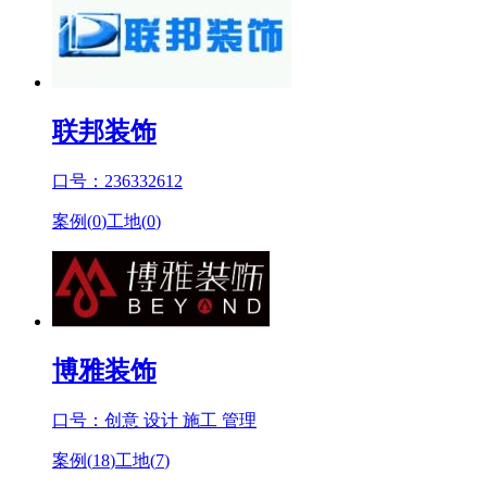
联邦装饰
口号：236332612
案例(
0
)
工地(
0
)
博雅装饰
口号：创意 设计 施工 管理
案例(
18
)
工地(
7
)