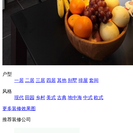
户型
一居
二居
三居
四居
其他
别墅
排屋
套间
风格
现代
田园
乡村
美式
古典
地中海
中式
欧式
更多装修效果图
推荐装修公司