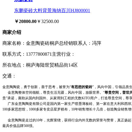
东鹏瓷砖大料背景海纳百川HJ800001
￥20800.00
￥32500.00
商家介绍
商家名称：金意陶瓷砖桐庐总经销
联系人：冯萍
联系方式：13777800871
主营行业：
所在地点：桐庐海陆世贸精品街14区
交通：
金意陶陶瓷，勇于创新，善于思考，被誉为“
有思想的瓷砖
”，风向中国，引领品质
金意陶整体空间领航，尊贵生活无疆，风向中国，放眼世界。“
尊贵空间，普世
贵”承诺，襄助从国内到国外、从家用到工程的无数KITO用户，打造尊贵空间，尊
广东金意陶陶瓷有限公司是国内第一家生产喷墨薄板砖、第一家在意大利和西班牙
100多家思想馆，1000多家专卖店星罗棋布，10年销售增长十几倍，创造陶业销售
金意陶陶瓷走过的10年，光辉萦绕，获得行业内外无数的荣誉与赞誉，真正扬起了
最具价值品牌500强。