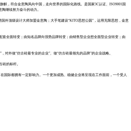
，符合金意陶风向中国，走向世界的国际化路线。是国家3C认证、ISO9001国
金意陶继续努力奋斗的动力。
外顶级设计大师加盟金意陶；大手笔建设“KITO思想公园”，运用无限思想，金意
配套全面转变；由知名品牌向强势品牌转变；由销售型企业想全面型企业转变；由
对外做“仿古砖最专业的企业”、做“仿古砖最领先的品牌”的企业战略。
古砖的标杆。
，在国际都拥有一定影响力。一个更加成熟、稳健企业将呈现在工作面前，一个受人