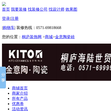
首页
我要装修
找装修公司
找设计师
效果图
登录
|
注册
|
购物车
|
装修热线：0571-69818668
您的位置：
桐庐装饰网
>
商城
>
金意陶瓷砖
商铺首页
商家介绍
所有产品
优惠券
活动资讯