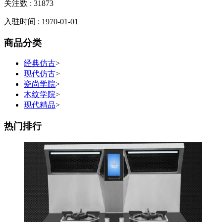
关注数 :
31873
入驻时间 : 1970-01-01
商品分类
经典仿古
>
现代仿古
>
瓷尚学院
>
木纹学院
>
现代精品
>
热门排行