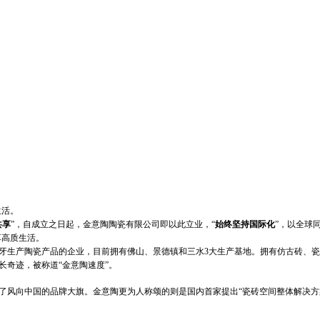
生活。
共享
”，自成立之日起，金意陶陶瓷有限公司即以此立业，“
始终坚持国际化
”，以全球
享高质生活。
生产陶瓷产品的企业，目前拥有佛山、景德镇和三水3大生产基地。拥有仿古砖、瓷
增长奇迹，被称道“金意陶速度”。
风向中国的品牌大旗。金意陶更为人称颂的则是国内首家提出“瓷砖空间整体解决方案”