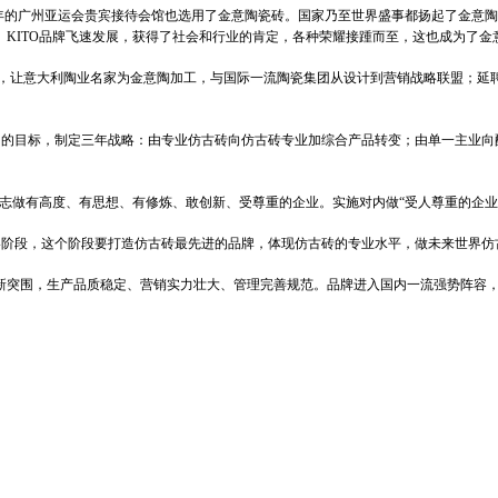
年的广州亚运会贵宾接待会馆也选用了金意陶瓷砖。国家乃至世界盛事都扬起了金意陶旗帜
品牌。KITO品牌飞速发展，获得了社会和行业的肯定，各种荣耀接踵而至，这也成为了
，让意大利陶业名家为金意陶加工，与国际一流陶瓷集团从设计到营销战略联盟；延聘国
己的目标，制定三年战略：由专业仿古砖向仿古砖专业加综合产品转变；由单一主业向
做有高度、有思想、有修炼、敢创新、受尊重的企业。实施对内做“受人尊重的企业”，
阶段，这个阶段要打造仿古砖最先进的品牌，体现仿古砖的专业水平，做未来世界仿
新突围，生产品质稳定、营销实力壮大、管理完善规范。品牌进入国内一流强势阵容