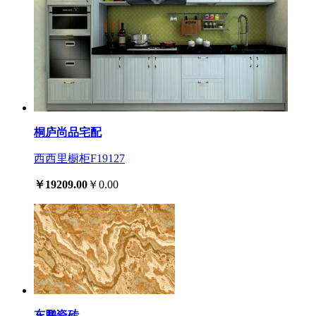
桐庐尚品宅配
西西里橱柜F19127
￥19209.00
￥0.00
东鹏瓷砖