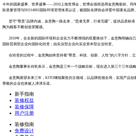
今年的国家盛事、世界盛事——2010上海世博会，世博会场馆选用金意陶瓷砖。同
际质量管理与ISO14001国际环境管理体系认证，被国际名牌协会评委中国著名
坚守“尊贵”品牌内涵，金意陶一路走来，“思者无界，行者无疆”，提供品质标准
陶为顾客不断创造荣耀感。
2010年，在全新的国际环境和企业实力不断增强的双重推动下，金意陶明确自
国际贸易型企业向国际化转变；由实业型企业向实业资本型企业转变。
在转变的过程中，金意陶始终坚持着“尊贵、科技、创新、人性”的八字方针，立志
金意陶董事长何乾表示，金意陶是三年一个战略目标，现在进入第三个三年战略
金意陶展望未来三年，KITO继续聚焦仿古领域，以品牌统领全局，实现产品创
尊敬的企业也将被人津津乐道。
新手指南
装修权益
装修保障
用户注册
装修指南
免费设计