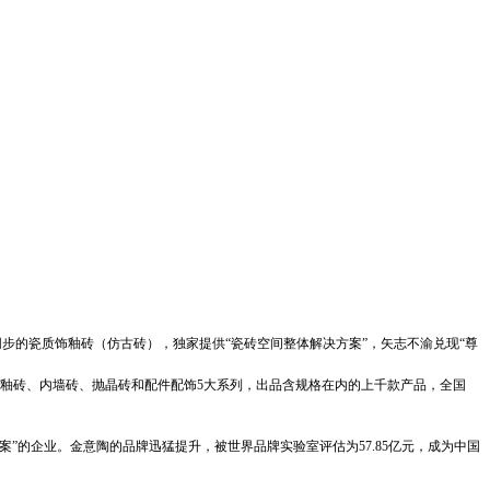
同步的瓷质饰釉砖（仿古砖），独家提供“瓷砖空间整体解决方案”，矢志不渝兑现“尊
釉砖、内墙砖、抛晶砖和配件配饰5大系列，出品含规格在内的上千款产品，全国
的企业。金意陶的品牌迅猛提升，被世界品牌实验室评估为57.85亿元，成为中国