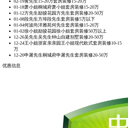
02-19
黄先生
15-20万套房装修
15-20万
01-18
萧小姐
桐城府萧小姐套房装修
15-20万
01-12
方先生
励骏花园方先生套房装修
20-50万
01-08
段先生
方埠段先生套房装修
5万以下
01-04
何波
尚洋雅苑何先生套房装修
15-20万
01-02
徐小姐
励骏花园徐小姐套房装修
50万以上
12-26
吴先生
吴先生钟山自建别墅装修
20-50万
12-24
王小姐
浙富亲亲园王小姐现代欧式套房装修
10-15
万
12-20
申屠先生
桐城府申屠先生套房装修
20-50万
优惠信息