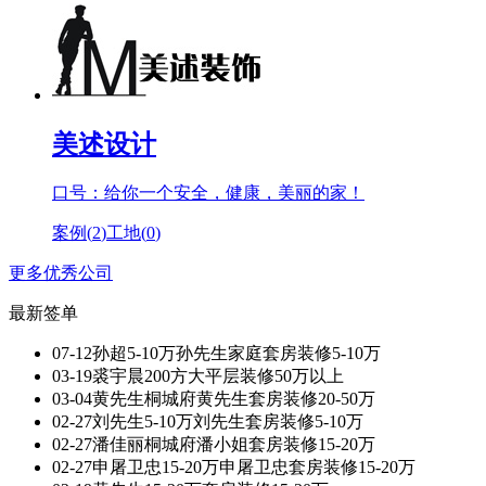
美述设计
口号：给你一个安全，健康，美丽的家！
案例(
2
)
工地(
0
)
更多优秀公司
最新签单
07-12
孙超
5-10万孙先生家庭套房装修
5-10万
03-19
裘宇晨
200方大平层装修
50万以上
03-04
黄先生
桐城府黄先生套房装修
20-50万
02-27
刘先生
5-10万刘先生套房装修
5-10万
02-27
潘佳丽
桐城府潘小姐套房装修
15-20万
02-27
申屠卫忠
15-20万申屠卫忠套房装修
15-20万