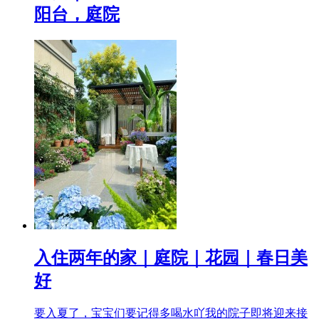
阳台，庭院
入住两年的家｜庭院｜花园｜春日美
好
要入夏了，宝宝们要记得多喝水吖我的院子即将迎来接