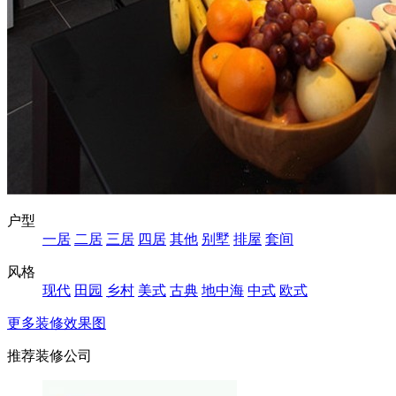
户型
一居
二居
三居
四居
其他
别墅
排屋
套间
风格
现代
田园
乡村
美式
古典
地中海
中式
欧式
更多装修效果图
推荐装修公司