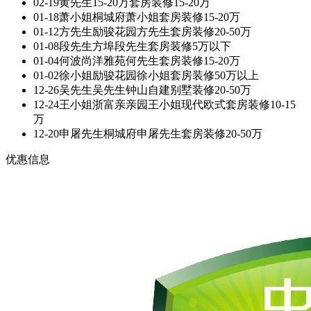
02-19
黄先生
15-20万套房装修
15-20万
01-18
萧小姐
桐城府萧小姐套房装修
15-20万
01-12
方先生
励骏花园方先生套房装修
20-50万
01-08
段先生
方埠段先生套房装修
5万以下
01-04
何波
尚洋雅苑何先生套房装修
15-20万
01-02
徐小姐
励骏花园徐小姐套房装修
50万以上
12-26
吴先生
吴先生钟山自建别墅装修
20-50万
12-24
王小姐
浙富亲亲园王小姐现代欧式套房装修
10-15
万
12-20
申屠先生
桐城府申屠先生套房装修
20-50万
优惠信息