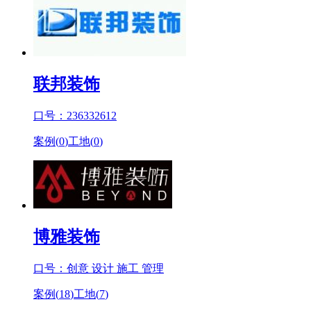
联邦装饰
口号：236332612
案例(
0
)
工地(
0
)
博雅装饰
口号：创意 设计 施工 管理
案例(
18
)
工地(
7
)